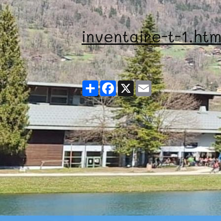
inventaire-t-1.ht
Partager
Facebook
X
Email