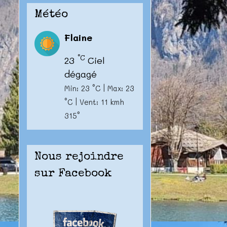
Météo
Flaine
°C
23
Ciel
dégagé
Min: 23 °C | Max: 23
°C | Vent: 11 kmh
315°
Nous rejoindre
sur Facebook