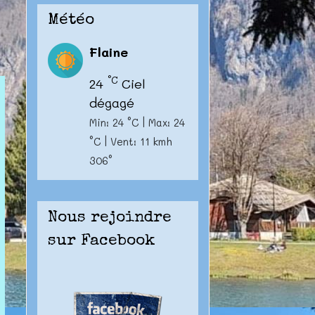
Météo
Flaine
°C
24
Ciel
dégagé
Min: 24 °C | Max: 24
°C | Vent: 11 kmh
306°
Nous rejoindre
sur Facebook