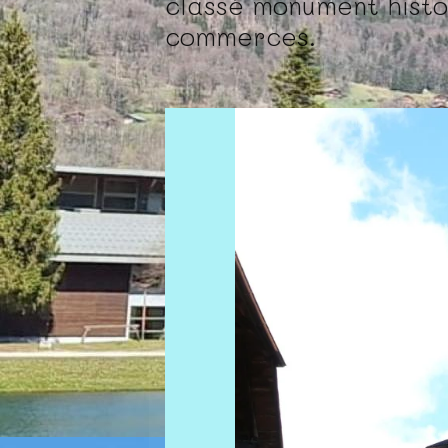
classé monument histor
commerces.