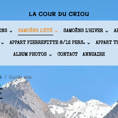
LA COUR DU CRIOU
ÖENS
SAMOËNS L'ÉTÉ
SAMOËNS L'HIVER
A
APPART PIERREFITTE 8/12 PERS.
APPART T
ALBUM PHOTOS
CONTACT
ANNUAIRE
é
Guide été
É