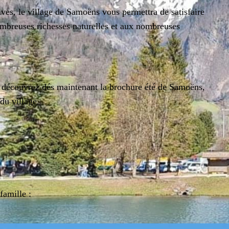
ives, le village de Samoëns vous permettra de satisfaire
ombreuses richesses naturelles et aux nombreuses
, découvrez dés maintenant la brochure été de Samoëns,
du village.
 famille :