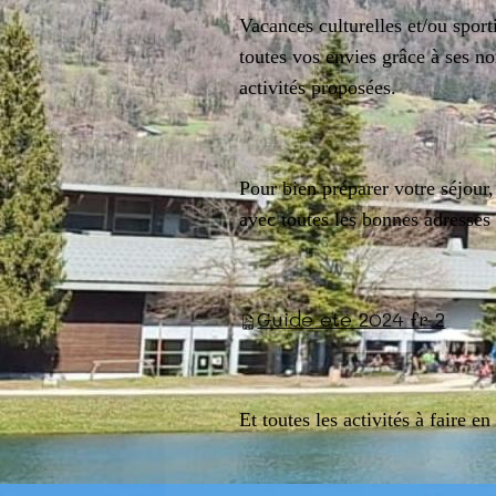
Vacances culturelles et/ou sport
toutes vos envies grâce à ses n
activités proposées.
Pour bien préparer votre séjour
avec toutes les bonnes adresses 
Guide ete 2024 fr 2
Et toutes les activités à faire en